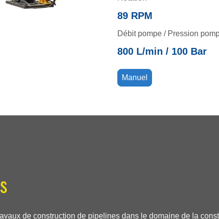
89 RPM
Débit pompe / Pression pom
800 L/min / 100 Bar
Manuel
es
 travaux de construction de pipelines dans le domaine de la constr