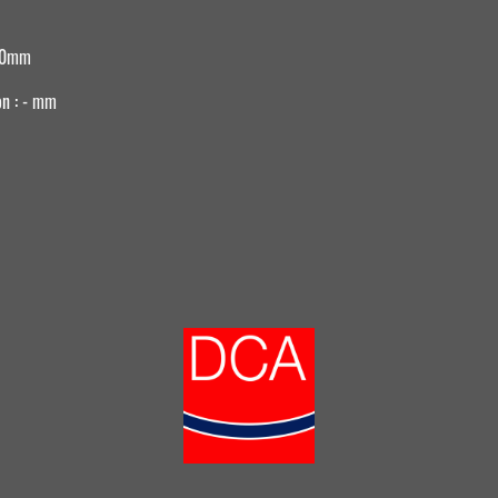
540mm
ion : - mm
 t